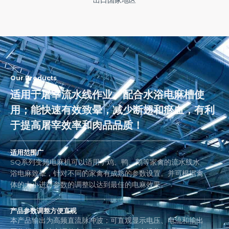
出口国家地区
Our Products
适用于屠宰流水线作业、配合水浴电麻槽使
用；能快速有效致晕，减少断翅和瘀血，有利
于提高屠宰效率和肉品品质！
适用范围广
SQ系列变频电麻机可以适用于鸡、鸭、鹅等家禽的流水线水
浴电麻致晕，针对不同的家禽有成熟的参数设置。并可根据禽
体的大小进行参数的调整以达到最佳的电麻效果。
产品参数调整方便直观
本产品输出为高频直流脉冲波；可直观显示电压、电流和输出