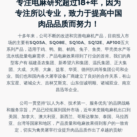
专注电麻研究超过18+年，因为
专注所以专业，致力于提高中国
肉品品质而努力！
十多年来，公司不断的改进和完善电麻机产品，目前投入市
场的主要有
SQ05A、SQ08E、SQ10A、SQ12E、AP100
五大
系列产品，适用于鸡、鸭、鹅、鹌鹑、兔子、鱼类、甲壳类水产等
流水线批量电麻需求，产品电麻效果得到了行业的首肯。我们的典
型客户有:福建圣农集团、新希望六和集团、温氏集团、正大集
团、大成、大用、大象、益客、华英、德州扒鸡等集团公司和企
业。我们也和国内各大屠宰设备厂商建立了良好的合作关系，有山
东宝星、诸城众大、吉林艾斯克、山东信诚明顺、诸城双业、南京
昌迅等企业。
公司一贯坚持“以人为本、技术第一、服务优先”的品牌战略
和服务宗旨，产品已经拓展到国外市场，近年来变频电麻机出口到
美国、加拿大、澳大利亚、新西兰、哥斯达黎加、泰国、马拉西
亚、台湾等国家和地区，产品质量和电麻效果得到客户的一致肯
定，切实为禽类屠宰行业提升肉品品质作出了卓越的贡献!